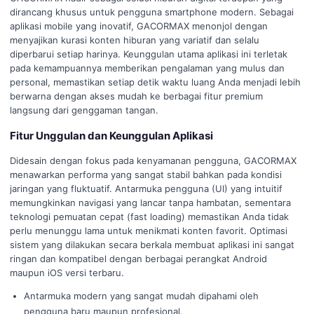
dirancang khusus untuk pengguna smartphone modern. Sebagai
aplikasi mobile yang inovatif, GACORMAX menonjol dengan
menyajikan kurasi konten hiburan yang variatif dan selalu
diperbarui setiap harinya. Keunggulan utama aplikasi ini terletak
pada kemampuannya memberikan pengalaman yang mulus dan
personal, memastikan setiap detik waktu luang Anda menjadi lebih
berwarna dengan akses mudah ke berbagai fitur premium
langsung dari genggaman tangan.
Fitur Unggulan dan Keunggulan Aplikasi
Didesain dengan fokus pada kenyamanan pengguna, GACORMAX
menawarkan performa yang sangat stabil bahkan pada kondisi
jaringan yang fluktuatif. Antarmuka pengguna (UI) yang intuitif
memungkinkan navigasi yang lancar tanpa hambatan, sementara
teknologi pemuatan cepat (fast loading) memastikan Anda tidak
perlu menunggu lama untuk menikmati konten favorit. Optimasi
sistem yang dilakukan secara berkala membuat aplikasi ini sangat
ringan dan kompatibel dengan berbagai perangkat Android
maupun iOS versi terbaru.
Antarmuka modern yang sangat mudah dipahami oleh
pengguna baru maupun profesional.